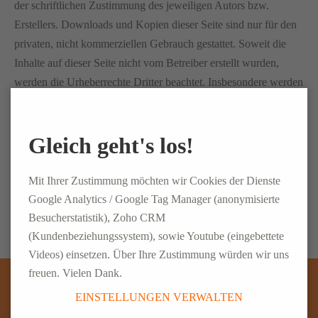
der schriftlichen Zustimmung des jeweiligen Autors bzw.
Erstellers. Downloads und Kopien dieser Seite sind nur für den
privaten, nicht kommerziellen Gebrauch gestattet. Soweit die
Inhalte auf dieser Seite nicht vom Betreiber erstellt wurden,
werden die Urheberrechte Dritter beachtet. Insbesondere werden
Inhalte Dritter als solche gekennzeichnet. Sollten Sie trotzdem
auf eine Urheberrechtsverletzung aufmerksam werden, bitten
Gleich geht's los!
wir um einen entsprechenden Hinweis. Bei Bekanntwerden von
Rechtsverletzungen werden wir derartige Inhalte umgehend
entfernen.
Mit Ihrer Zustimmung möchten wir Cookies der Dienste
Google Analytics / Google Tag Manager (anonymisierte
Besucherstatistik), Zoho CRM
(Kundenbeziehungssystem), sowie Youtube (eingebettete
Videos) einsetzen. Über Ihre Zustimmung würden wir uns
freuen. Vielen Dank.
EINSTELLUNGEN VERWALTEN
WIR SIND GERNE FÜR SIE DA